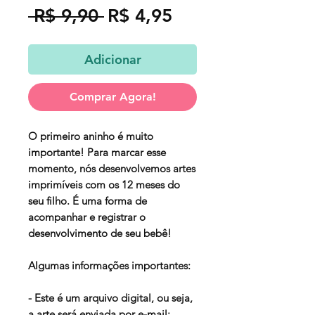
Preço
Preço
 R$ 9,90 
R$ 4,95
normal
promocional
Adicionar
Comprar Agora!
O primeiro aninho é muito
importante! Para marcar esse
momento, nós desenvolvemos artes
imprimíveis com os 12 meses do
seu filho. É uma forma de
acompanhar e registrar o
desenvolvimento de seu bebê!
Algumas informações importantes:
- Este é um arquivo digital, ou seja,
a arte será enviada por e-mail;