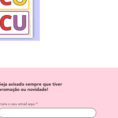
Dados para Imprimir e Montar – 3 Tama
Preço normal
Preço promocional
R$ 3,70
R$ 6,00
Seja avisado sempre que tiver
promoção ou novidade!
Insira o seu email aqui