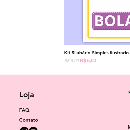
Kit Silabário Simples Ilustrad
Preço normal
Preço promocional
R$ 5,00
R$ 8,90
Loja
FAQ
Contato