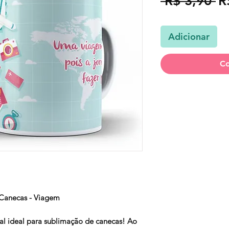
P
 R$ 3,90 
R
n
Adicionar
Co
 Canecas - Viagem
al
ideal para sublimação de canecas! Ao