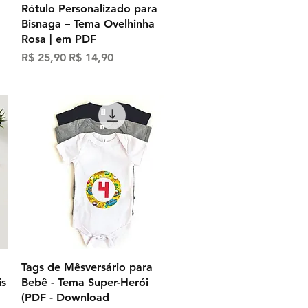
Visualização rápida
Rótulo Personalizado para
Bisnaga – Tema Ovelhinha
Rosa | em PDF
Preço normal
Preço promocional
R$ 25,90
R$ 14,90
Visualização rápida
Tags de Mêsversário para
is
Bebê - Tema Super-Herói
(PDF - Download