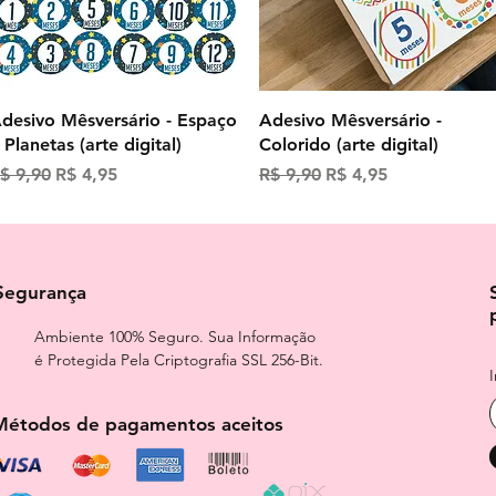
Visualização rápida
Visualização rápida
desivo Mêsversário - Espaço
Adesivo Mêsversário -
 Planetas (arte digital)
Colorido (arte digital)
reço normal
Preço promocional
Preço normal
Preço promocional
$ 9,90
R$ 4,95
R$ 9,90
R$ 4,95
Segurança
Ambiente 100% Seguro. Sua Informação
é Protegida Pela Criptografia SSL 256-Bit.
Métodos de pagamentos aceitos