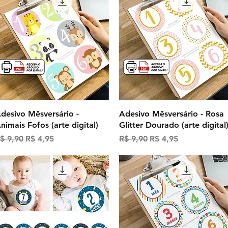
Visualização rápida
Visualização rápida
desivo Mêsversário -
Adesivo Mêsversário - Rosa
nimais Fofos (arte digital)
Glitter Dourado (arte digital
reço normal
Preço promocional
Preço normal
Preço promocional
$ 9,90
R$ 4,95
R$ 9,90
R$ 4,95