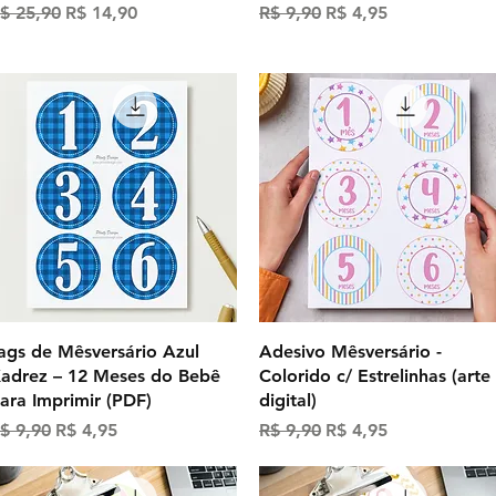
reço normal
Preço promocional
Preço normal
Preço promocional
$ 25,90
R$ 14,90
R$ 9,90
R$ 4,95
Visualização rápida
Visualização rápida
ags de Mêsversário Azul
Adesivo Mêsversário -
adrez – 12 Meses do Bebê
Colorido c/ Estrelinhas (arte
ara Imprimir (PDF)
digital)
reço normal
Preço promocional
Preço normal
Preço promocional
$ 9,90
R$ 4,95
R$ 9,90
R$ 4,95