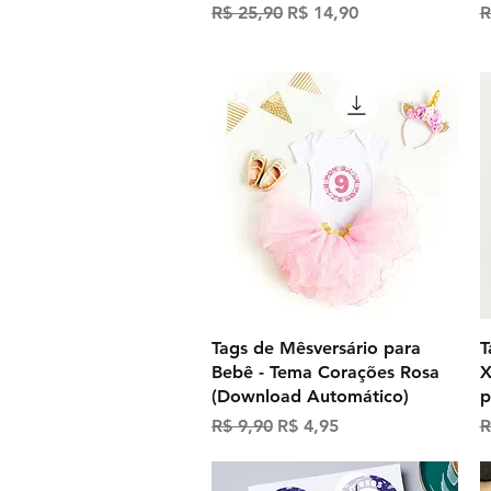
Preço normal
Preço promocional
P
R$ 25,90
R$ 14,90
R
Visualização rápida
Tags de Mêsversário para
T
Bebê - Tema Corações Rosa
X
(Download Automático)
p
Preço normal
Preço promocional
P
R$ 9,90
R$ 4,95
R