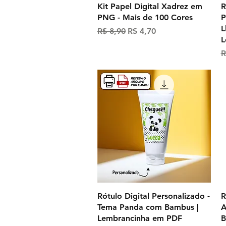
Visualização rápida
Kit Papel Digital Xadrez em
R
PNG - Mais de 100 Cores
P
L
Preço normal
Preço promocional
R$ 8,90
R$ 4,70
L
P
R
Visualização rápida
Rótulo Digital Personalizado -
R
Tema Panda com Bambus |
A
Lembrancinha em PDF
B