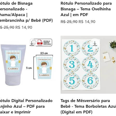
Visualização rápida
Visualização rápida
ótulo de Bisnaga
Rótulo Personalizado para
ersonalizado -
Bisnaga – Tema Ovelhinha
hama/Alpaca |
Azul | em PDF
embrancinha p/ Bebê (PDF)
Preço normal
Preço promocional
R$ 25,90
R$ 14,90
reço normal
Preço promocional
$ 25,90
R$ 14,90
Visualização rápida
Visualização rápida
ótulo Digital Personalizado
Tags de Mêsversário para
njinho Azul – PDF para
Bebê - Tema Borboletas Azu
aixar e Imprimir
(Digital em PDF)