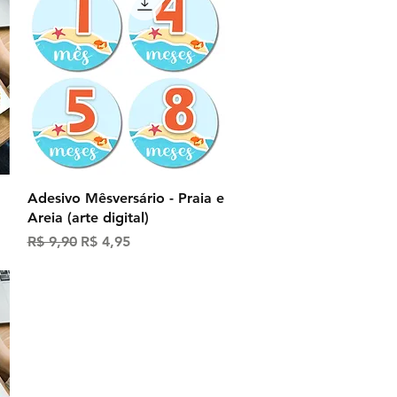
Visualização rápida
Adesivo Mêsversário - Praia e
)
Areia (arte digital)
Preço normal
Preço promocional
R$ 9,90
R$ 4,95