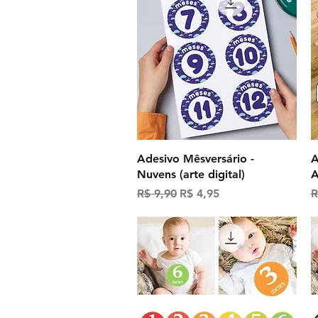
Visualização rápida
Adesivo Mêsversário -
A
Nuvens (arte digital)
A
Preço normal
Preço promocional
P
R$ 9,90
R$ 4,95
R