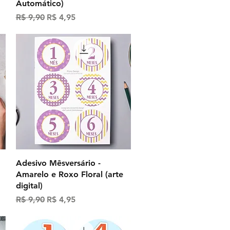
Automático)
Preço normal
Preço promocional
R$ 9,90
R$ 4,95
Visualização rápida
Adesivo Mêsversário -
Amarelo e Roxo Floral (arte
digital)
Preço normal
Preço promocional
R$ 9,90
R$ 4,95