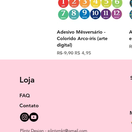
Visualização rápida
Adesivo Mêsversário -
A
Colorido Arco-íris (arte
e
digital)
P
R
Preço normal
Preço promocional
R$ 9,90
R$ 4,95
Loja
FAQ
Contato
Plintz Design -
plintzmkt@gmail.com