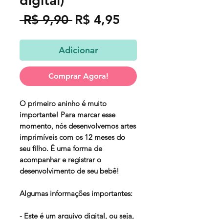
digital)
Preço
Preço
 R$ 9,90 
R$ 4,95
normal
promocional
Adicionar
Comprar Agora!
O primeiro aninho é muito
importante! Para marcar esse
momento, nós desenvolvemos artes
imprimíveis com os 12 meses do
seu filho. É uma forma de
acompanhar e registrar o
desenvolvimento de seu bebê!
Algumas informações importantes:
- Este é um arquivo digital, ou seja,