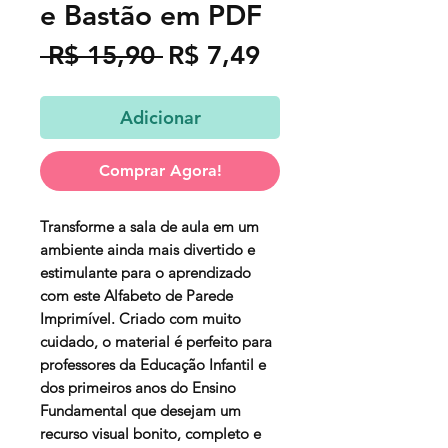
e Bastão em PDF
Preço
Preço
 R$ 15,90 
R$ 7,49
normal
promocional
Adicionar
Comprar Agora!
Transforme a sala de aula em um
ambiente ainda mais divertido e
estimulante para o aprendizado
com este
Alfabeto de Parede
Imprimível
. Criado com muito
cuidado, o material é perfeito para
professores da Educação Infantil e
dos primeiros anos do Ensino
Fundamental que desejam um
recurso visual bonito, completo e