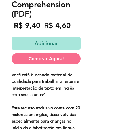
Comprehension
(PDF)
Preço
Preço
 R$ 9,40 
R$ 4,60
normal
promocional
Adicionar
Comprar Agora!
Você está buscando material de
qualidade para trabalhar a leitura e
interpretação de texto em inglês
com seus alunos?
Este recurso exclusivo conta com 20
histórias em inglês, desenvolvidas
especialmente para crianças no
início da alfabetização em língua