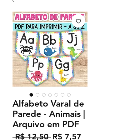
Alfabeto Varal de
Parede - Animais |
Arquivo em PDF
Preço
Preço
 R$ 12,50 
R$ 7,57