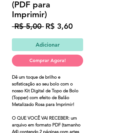
(PDF para
Imprimir)
Preço
Preço
 R$ 5,00 
R$ 3,60
normal
promocional
Adicionar
Comprar Agora!
Dê um toque de brilho e
sofisticação ao seu bolo com o
nosso Kit Digital de Topo de Bolo
(Topper) com efeito de Balão
Metalizado Rosa para Imprimir!
O QUE VOCÊ VAI RECEBER: um
arquivo em formato PDF (tamanho
A4) contendo 2 páginas com artes