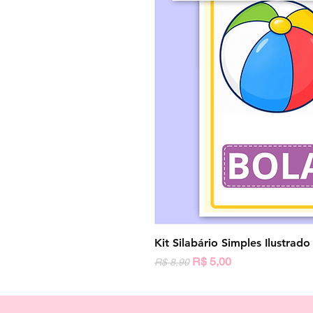
Kit Silabário Simples Ilustrad
Preço normal
Preço promocional
R$ 5,00
R$ 8,90