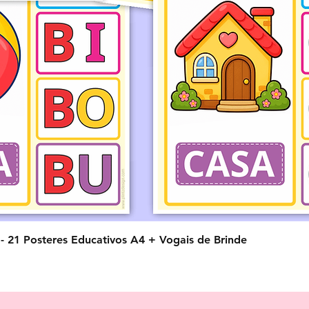
Visualização rápida
o - 21 Posteres Educativos A4 + Vogais de Brinde