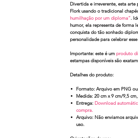
Divertida e irreverente, esta ar
Flork usando o tradicional chapé
humilhação por um diploma”
. I
humor, ela representa de forma l
conquista do tão sonhado diplom
personalidade para celebrar ess
Importante:
este é um
produto di
estampas disponíveis são exatam
Detalhes do produto:
Formato:
Arquivo em PNG ou
Medida:
20 cm x 9 cm/9,5 cm,
Entrega:
Download automático
compra.
Arquivo:
Não enviamos arquivo
uso.