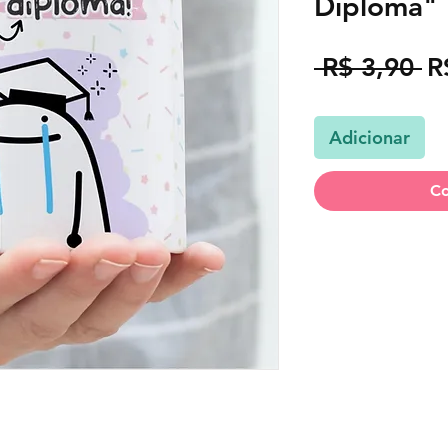
Diploma"
P
 R$ 3,90 
R
n
Adicionar
Co