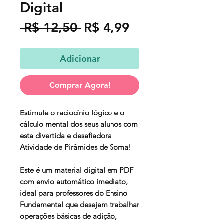
Digital
Preço
Preço
 R$ 12,50 
R$ 4,99
normal
promocional
Adicionar
Comprar Agora!
Estimule o raciocínio lógico e o
cálculo mental dos seus alunos com
esta divertida e desafiadora
Atividade de Pirâmides de Soma
!
Este é um
material digital em PDF
com
envio automático imediato
,
ideal para professores do Ensino
Fundamental que desejam trabalhar
operações básicas de adição
,