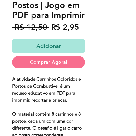
Postos | Jogo em
PDF para Imprimir
Preço
Preço
 R$ 12,50 
R$ 2,95
normal
promocional
Adicionar
Comprar Agora!
A atividade Carrinhos Coloridos e
Postos de Combustível é um
recurso educativo em PDF para
imprimir, recortar e brincar.
O material contém 8 carrinhos e 8
postos, cada um com uma cor
diferente. O desafio é ligar o carro
ao posto correspondente,