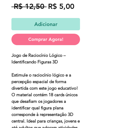
Preço
Preço
 R$ 12,50 
R$ 5,00
normal
promocional
Adicionar
Comprar Agora!
Jogo de Raciocínio Lógico –
Identificando Figuras 3D
Estimule o raciocínio lógico e a
percepção espacial de forma
divertida com este jogo educativo!
O material contém
18 cards únicos
que desafiam os jogadores a
identificar qual figura plana
corresponde à representação 3D
central. Ideal para crianças, jovens e
até adultos que adoram atividades