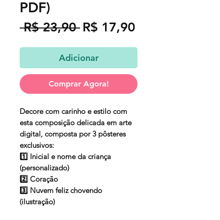
PDF)
Preço
Preço
 R$ 23,90 
R$ 17,90
normal
promocional
Adicionar
Comprar Agora!
Decore com carinho e estilo com
esta composição delicada em arte
digital, composta por 3 pôsteres
exclusivos:
1️⃣ Inicial e nome da criança
(personalizado)
2️⃣ Coração
3️⃣ Nuvem feliz chovendo
(ilustração)