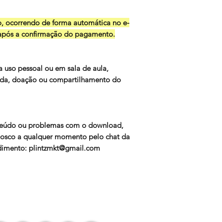
o, ocorrendo de forma automática no e-
após a confirmação do pagamento.
a uso pessoal ou em sala de aula,
enda, doação ou compartilhamento do
teúdo ou problemas com o download,
nosco a qualquer momento pelo chat da
ndimento: plintzmkt@gmail.com
ental, apostila ciclo da agua, aula e
a colorir