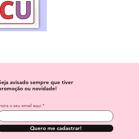
Dados para Imprimir e Montar – 3 Tama
Preço normal
Preço promocional
R$ 3,70
R$ 6,00
Seja avisado sempre que tiver
promoção ou novidade!
Insira o seu email aqui
Quero me cadastrar!