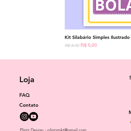
Kit Silabário Simples Ilustrad
Preço normal
Preço promocional
R$ 5,00
R$ 8,90
Loja
FAQ
Contato
Plintz Design -
plintzmkt@gmail.com