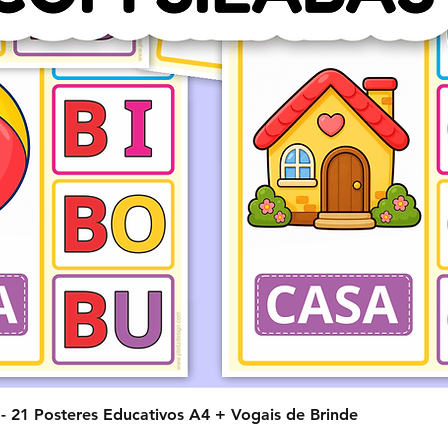
Visualização rápida
o - 21 Posteres Educativos A4 + Vogais de Brinde