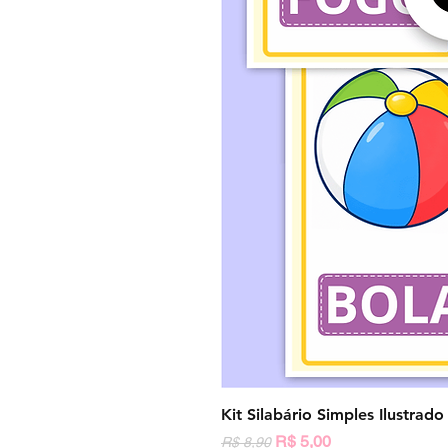
Kit Silabário Simples Ilustrad
Preço normal
Preço promocional
R$ 5,00
R$ 8,90