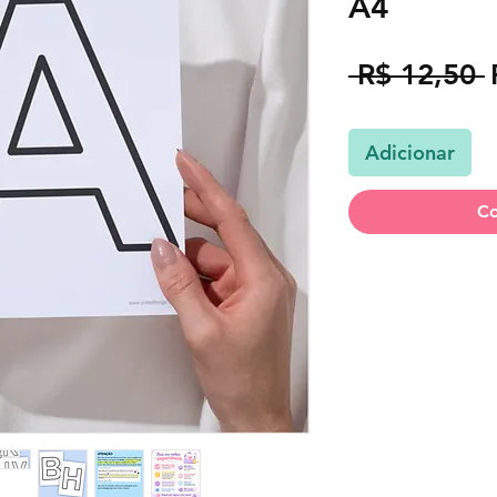
A4
 R$ 12,50 
Adicionar
Co