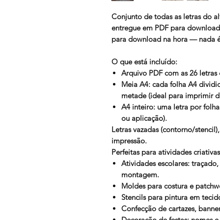
Conjunto de
todas as letras do a
entregue
em PDF para download
para download na hora — nada é 
O que está incluído:
Arquivo PDF com as 26 letras 
Meia A4: cada folha A4 divid
metade (ideal para imprimir du
A4 inteiro: uma letra por folh
ou aplicação).
Letras vazadas (contorno/stencil)
impressão.
Perfeitas para atividades criativa
Atividades escolares: traçado, 
montagem.
Moldes para costura e patchw
Stencils para pintura em teci
Confecção de cartazes, banners
Decoração de festas: nomes e 