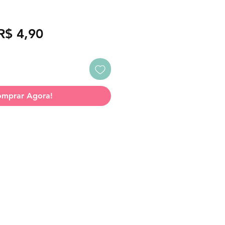
Preço
Preço
R$ 4,90
normal
promocional
mprar Agora!