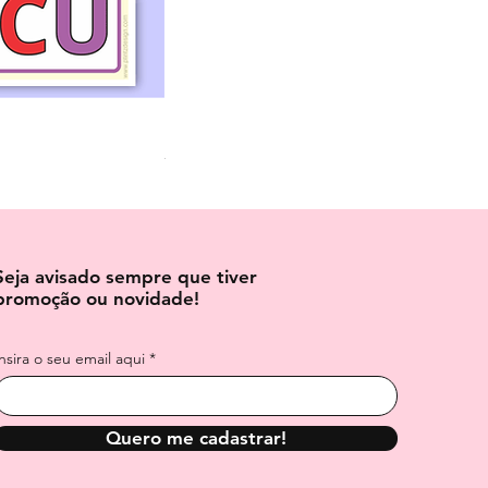
Dados para Imprimir e Montar – 3 Tama
Preço normal
Preço promocional
R$ 3,70
R$ 6,00
Seja avisado sempre que tiver
promoção ou novidade!
Insira o seu email aqui
Quero me cadastrar!