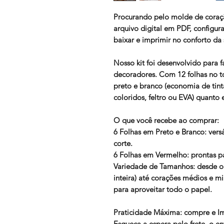
Procurando pelo molde de coraçã
arquivo digital em PDF, configu
baixar e imprimir no conforto da
Nosso kit foi desenvolvido para fa
decoradores. Com 12 folhas no t
preto e branco (economia de tint
coloridos, feltro ou EVA) quanto
O que você recebe ao comprar:
6 Folhas em Preto e Branco: versá
corte.
6 Folhas em Vermelho: prontas p
Variedade de Tamanhos: desde o 
inteira) até corações médios e m
para aproveitar todo o papel.
Praticidade Máxima: compre e I
Esqueça a espera pelo frete. o e