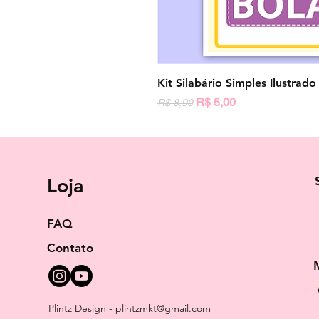
Kit Silabário Simples Ilustrad
Preço normal
Preço promocional
R$ 5,00
R$ 8,90
Loja
FAQ
Contato
Plintz Design -
plintzmkt@gmail.com