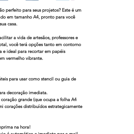
o perfeito para seus projetos? Este é um
rado em tamanho A4, pronto para você
 sua casa.
cilitar a vida de artesãos, professores e
otal, você terá opções tanto em contorno
a e ideal para recortar em papéis
 em vermelho vibrante.
teis para usar como stencil ou guia de
ara decoração imediata.
coração grande (que ocupa a folha A4
ini corações distribuídos estrategicamente
mprima na hora!
nvio é automático e imediato por e-mail.