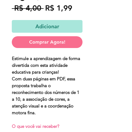
Preço
Preço
 R$ 4,00 
R$ 1,99
normal
promocional
Adicionar
Comprar Agora!
Estimule a aprendizagem de forma
divertida com esta
atividade
educativa para crianças
!
Com duas páginas em PDF, essa
proposta trabalha o
reconhecimento dos
números de 1
a 10
, a
associação de cores
, a
atenção visual
e a
coordenação
motora fina
.
O que você vai receber?