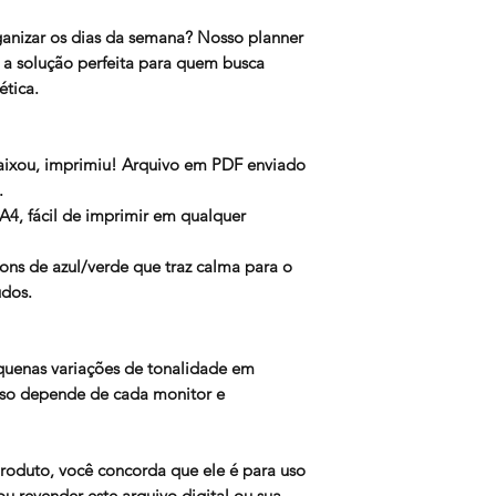
ganizar os dias da semana? Nosso planner
a solução perfeita para quem busca
ética.
aixou, imprimiu! Arquivo em PDF enviado
.
4, fácil de imprimir em qualquer
tons de azul/verde que traz calma para o
udos.
quenas variações de tonalidade em
isso depende de cada monitor e
produto, você concorda que ele é para uso
ou revender este arquivo digital ou sua