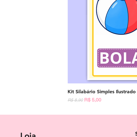
Kit Silabário Simples Ilustrad
Preço normal
Preço promocional
R$ 5,00
R$ 8,90
Loja