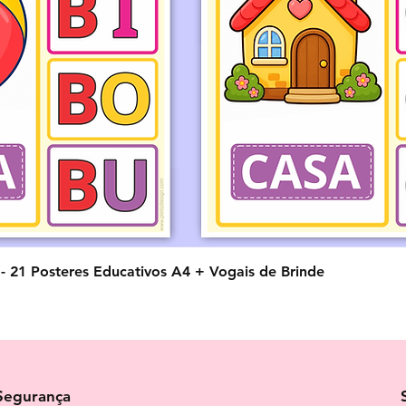
Visualização rápida
o - 21 Posteres Educativos A4 + Vogais de Brinde
Segurança