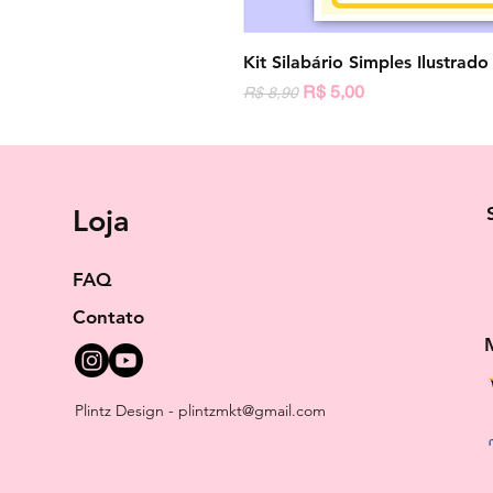
Kit Silabário Simples Ilustrad
Preço normal
Preço promocional
R$ 5,00
R$ 8,90
Loja
FAQ
Contato
Plintz Design -
plintzmkt@gmail.com