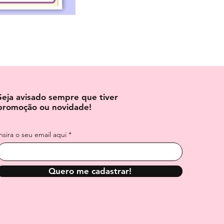
Dados para Imprimir e Montar – 3 Tama
Preço normal
Preço promocional
R$ 3,70
R$ 6,00
Seja avisado sempre que tiver
promoção ou novidade!
Insira o seu email aqui
Quero me cadastrar!