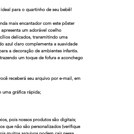
ideal para o quartinho de seu bebê!
inda mais encantador com este pôster
ão apresenta um adorável coelho
cílios delicados, transmitindo uma
ndo azul claro complementa a suavidade
ara a decoração de ambientes infantis.
, trazendo um toque de fofura e aconchego
 você receberá seu arquivo por e-mail, em
 uma gráfica rápida;
os, pois nossos produtos são digitais;
os que não são personalizados (verifique
is muitos arquivos podem cair nessa